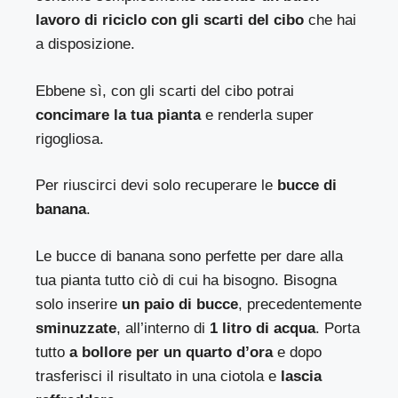
lavoro di riciclo con gli scarti del cibo
che hai
a disposizione.
Ebbene sì, con gli scarti del cibo potrai
concimare la tua pianta
e renderla super
rigogliosa.
Per riuscirci devi solo recuperare le
bucce di
banana
.
Le bucce di banana sono perfette per dare alla
tua pianta tutto ciò di cui ha bisogno. Bisogna
solo inserire
un paio di bucce
, precedentemente
sminuzzate
, all’interno di
1 litro di acqua
. Porta
tutto
a bollore per un quarto d’ora
e dopo
trasferisci il risultato in una ciotola e
lascia