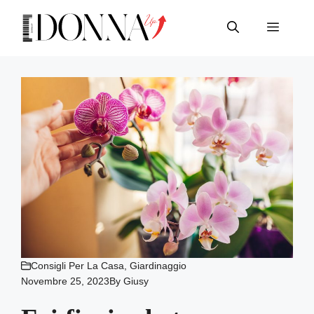
Vai
al
Menu
contenuto
Consigli Per La Casa
,
Giardinaggio
Novembre 25, 2023
By
Giusy