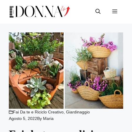
Vai
al
Menu
contenuto
Fai Da te e Riciclo Creativo
,
Giardinaggio
Agosto 5, 2022
By
Maria