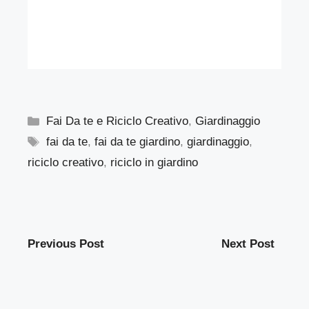
Categorie
Fai Da te e Riciclo Creativo
,
Giardinaggio
Tag
fai da te
,
fai da te giardino
,
giardinaggio
,
riciclo creativo
,
riciclo in giardino
Previous Post
Next Post