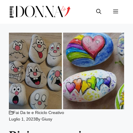
Vai
al
Menu
contenuto
Fai Da te e Riciclo Creativo
Luglio 1, 2023
By
Giusy