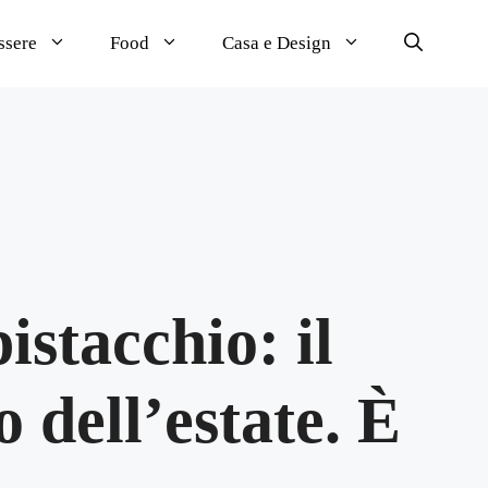
ssere
Food
Casa e Design
istacchio: il
o dell’estate. È