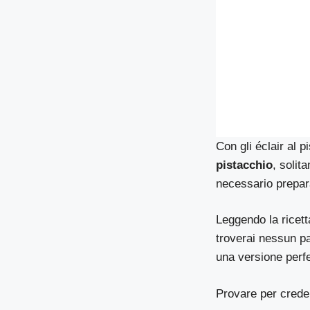
Con gli éclair al p
pistacchio
, solit
necessario prepar
Leggendo la ricett
troverai nessun pa
una versione perfe
Provare per crede