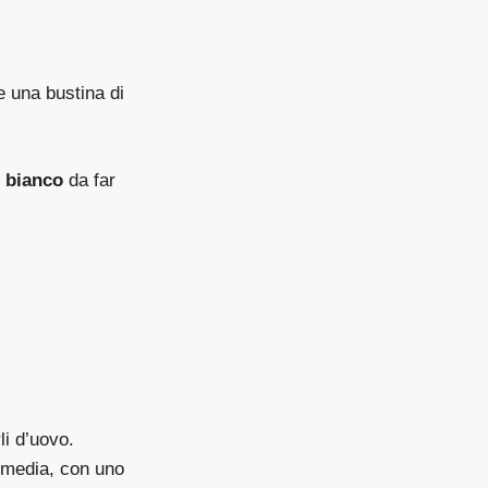
e una bustina di
 bianco
da far
li d’uovo.
 media, con uno