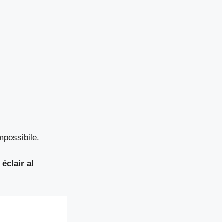
!
mpossibile.
i
éclair al