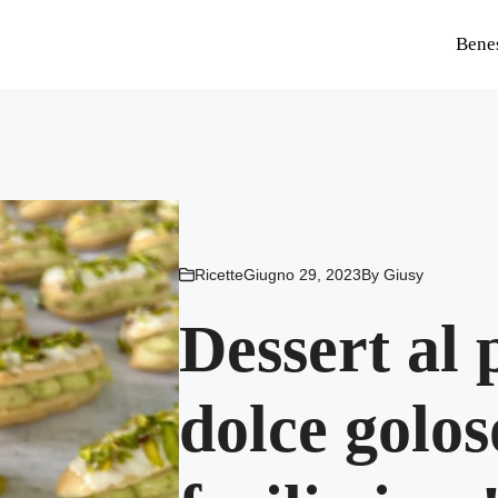
Bene
Ricette
Giugno 29, 2023
By
Giusy
Dessert al p
dolce golos