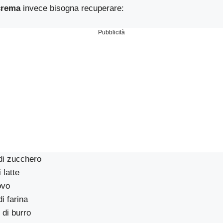
crema
invece bisogna recuperare:
Pubblicità
di zucchero
 latte
ovo
i farina
 di burro