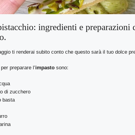
pistacchio: ingredienti e preparazioni d
o.
ggio ti renderai subito conto che questo sarà il tuo dolce pref
i per preparare l’
impasto
sono:
acqua
no di zucchero
o basta
urro
arina