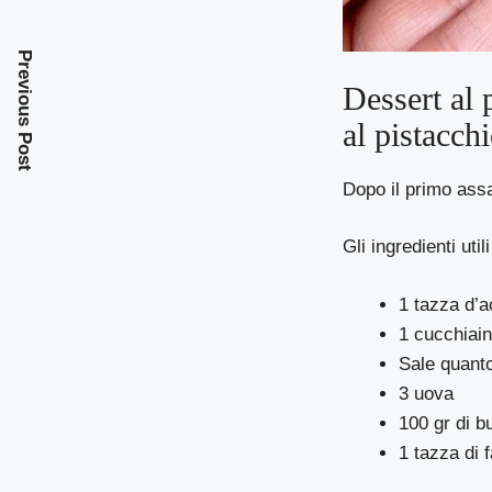
Previous Post
Dessert al 
al pistacchi
Dopo il primo assa
Gli ingredienti util
1 tazza d’
1 cucchiai
Sale quant
3 uova
100 gr di b
1 tazza di f