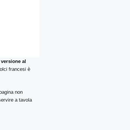
 versione al
olci francesi è
 pagina non
servire a tavola