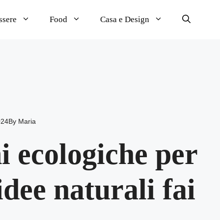
ssere
Food
Casa e Design
024
By
Maria
i ecologiche per
idee naturali fai