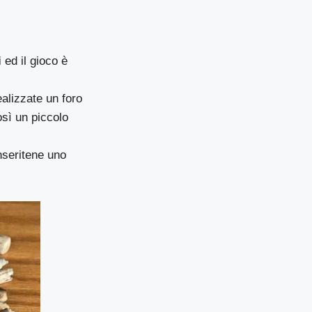
i
ed il gioco è
ealizzate un foro
osì un piccolo
nseritene uno