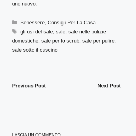
uno nuovo.
Categorie
Benessere
,
Consigli Per La Casa
Tag
gli usi del sale
,
sale
,
sale nelle pulizie
domestiche
,
sale per lo scrub
,
sale per pulire
,
sale sotto il cuscino
Previous Post
Next Post
LASCIA UN COMMENTO