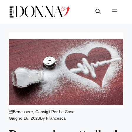
Vai
al
Menu
contenuto
Benessere
,
Consigli Per La Casa
Giugno 16, 2023
By
Francesca