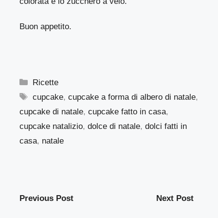
colorata e lo zucchero a velo.
Buon appetito.
Categorie
Ricette
Tag
cupcake
,
cupcake a forma di albero di natale
,
cupcake di natale
,
cupcake fatto in casa
,
cupcake natalizio
,
dolce di natale
,
dolci fatti in
casa
,
natale
Previous Post
Next Post