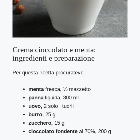
Crema cioccolato e menta:
ingredienti e preparazione
Per questa ricetta procuratevi:
menta
fresca, ½ mazzetto
panna
liquida, 300 ml
uovo,
2 solo i tuorli
burro,
25 g
zucchero,
15 g
cioccolato fondente
al 70%, 200 g