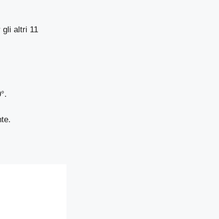
li altri 11
0°.
nte.