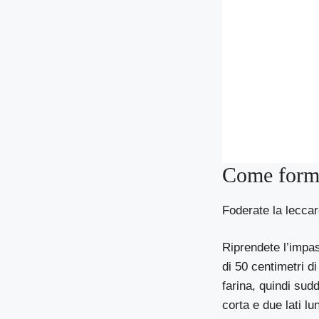
Come forma
Foderate la leccar
Riprendete l’impas
di 50 centimetri d
farina, quindi sud
corta e due lati lu