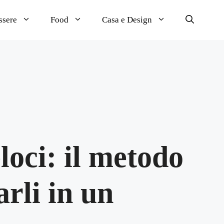
ssere
Food
Casa e Design
loci: il metodo
rli in un