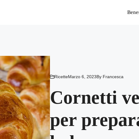
Bene
Ricette
Marzo 6, 2023
By
Francesca
Cornetti ve
per prepara