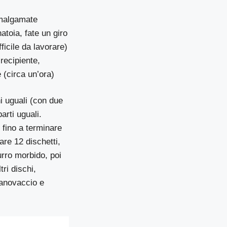
 Amalgamate
atoia, fate un giro
fficile da lavorare)
recipiente,
e (circa un’ora)
hi uguali (con due
arti uguali.
 fino a terminare
are 12 dischetti,
urro morbido, poi
ri dischi,
 canovaccio e