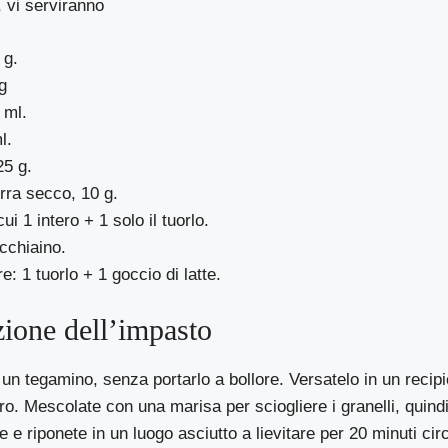
, vi serviranno
 g.
g
 ml.
l.
25 g.
irra secco, 10 g.
ui 1 intero + 1 solo il tuorlo.
cchiaino.
e: 1 tuorlo + 1 goccio di latte.
zione dell’impasto
n un tegamino, senza portarlo a bollore. Versatelo in un recipie
ro. Mescolate con una marisa per sciogliere i granelli, quindi 
e e riponete in un luogo asciutto a lievitare per 20 minuti cir