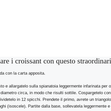
re i croissant con questo straordina
da con la carta apposita.
to e allargatelo sulla spianatoia leggermente infarinata per o
i diametro circa, in modo che risulti sottile. Cospargetelo co
dividetelo in 12 spicchi. Prendete il primo, avrete un triango
nghi (isoscele). Partite dalla base, sollevatela leggermente e 