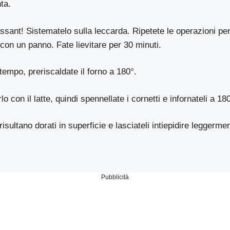
ta.
ssant! Sistematelo sulla leccarda. Ripetete le operazioni per g
 con un panno. Fate lievitare per 30 minuti.
empo, preriscaldate il forno a 180°.
lo con il latte, quindi spennellate i cornetti e infornateli a 18
isultano dorati in superficie e lasciateli intiepidire leggerme
Pubblicità