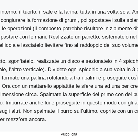
nterno, il tuorlo, il sale e la farina, tutta in una volta sola.
ongiurare la formazione di grumi, poi spostatevi sulla spian
re le operazioni (il composto potrebbe risultare inizialmente di
pastare con le mani. Realizzate un panetto, sistematelo nel 
pellicola e lasciatelo lievitare fino al raddoppio del suo volum
to, sgonfiatelo, realizzate un disco e sezionatelo in 4 spicc
ale, l’altro verticale). Dividete ogni spicchio a sua volta in 3 p
 formate una pallina rotolandola tra i palmi e proseguite così
ti. Ora con un mattarello appiattite le sfere una ad una per cre
 dimensione circa. Spalmate la superficie del primo con del b
o. Imburrate anche lui e proseguite in questo modo con gli alt
 sugli altri. Non spalmate il burro sull’ultimo, coprite con un
 per mezz’ora ancora.
Pubblicità