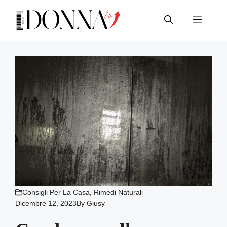
Vai
al
Menu
contenuto
Consigli Per La Casa
,
Rimedi Naturali
Dicembre 12, 2023
By
Giusy