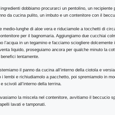
 ingredienti dobbiamo procurarci un pentolino, un recipiente 
nno da cucina pulito, un imbuto e un contenitore con il becc
e medio-lunghe di aloe vera e riduciamole a tocchetti di circa
ontenitore per il bagnomaria. Aggiungiamo due cucchiai colm
mo l’acqua in un tegamino e facciamo sciogliere dolcemente 
iventa liquido, proseguiamo ancora per qualche minuto la co
oi benefici lentamente.
stemiamo il panno da cucina all’interno della ciotola e versi
o i lembi e richiudiamolo a pacchetto, poi spremiamolo in m
 e scivoli all’interno della terrina.
vasiamo la miscela nel contenitore, avvitiamo il beccucio s
apelli lavati e tamponati.