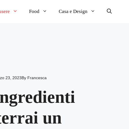
ssere
Food
Casa e Design
zo 23, 2023
By
Francesca
ingredienti
terrai un