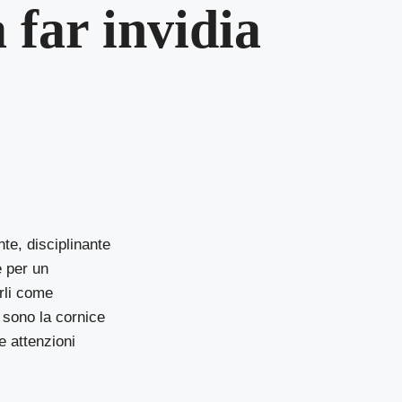
a far invidia
nte, disciplinante
e per un
arli come
 sono la cornice
le attenzioni