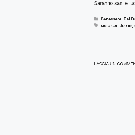
Saranno sani e lu
Categorie
Benessere
,
Fai Da
Tag
siero con due ingr
LASCIA UN COMME
COMMENTO