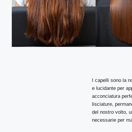
I capelli sono la 
e lucidante per ap
acconciatura perfe
lisciature, perma
del nostro volto, u
necessarie per man