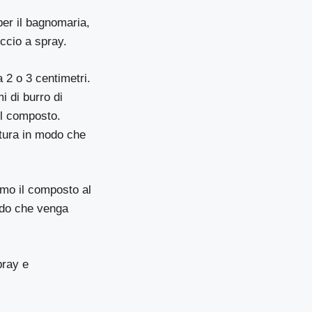
per il bagnomaria,
uccio a spray.
 2 o 3 centimetri.
i di burro di
il composto.
ttura in modo che
amo il composto al
odo che venga
pray e