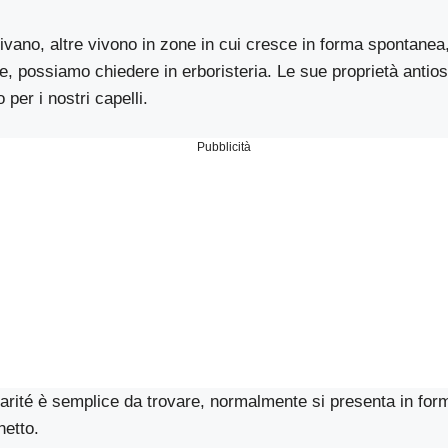
ltivano, altre vivono in zone in cui cresce in forma spontan
irle, possiamo chiedere in erboristeria. Le sue proprietà antio
 per i nostri capelli.
Pubblicità
karité è semplice da trovare, normalmente si presenta in for
etto.