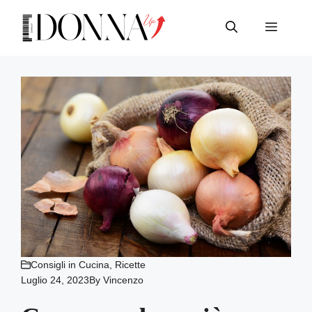
Vai
al
Menu
contenuto
Consigli in Cucina
,
Ricette
Luglio 24, 2023
By
Vincenzo