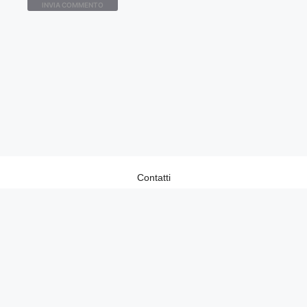
Contatti
Home
Lavora con Noi
Privacy Policy
Redazione