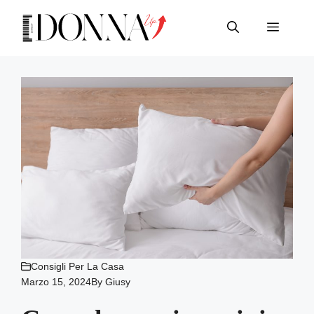
Vai
al
Menu
contenuto
Consigli Per La Casa
Marzo 15, 2024
By
Giusy