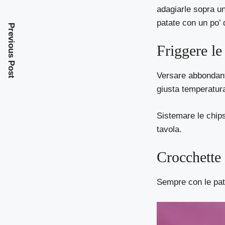
adagiarle sopra u
patate con un po’ d
Previous Post
Friggere le
Versare abbondante
giusta temperatura
Sistemare le chips
tavola.
Crocchette 
Sempre con le pata