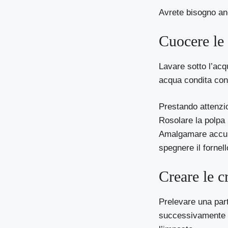
Avrete bisogno anc
Cuocere le 
Lavare sotto l’acq
acqua condita con 
Prestando attenzio
Rosolare la polpa 
Amalgamare accur
spegnere il fornell
Creare le c
Prelevare una par
successivamente ro