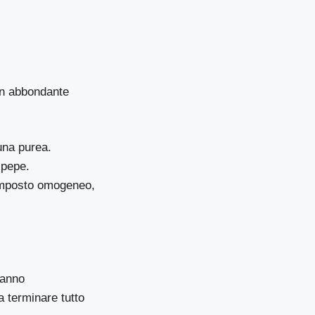
con abbondante
 una purea.
 pepe.
omposto omogeneo,
ranno
a terminare tutto