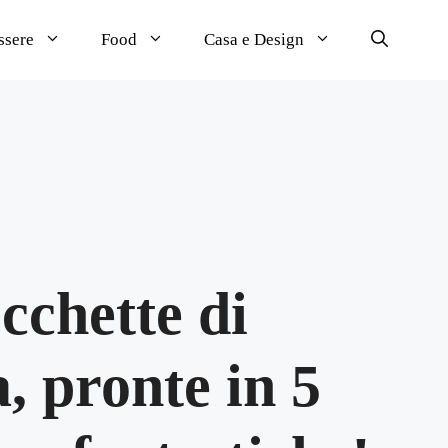
ssere
Food
Casa e Design
cchette di
a, pronte in 5