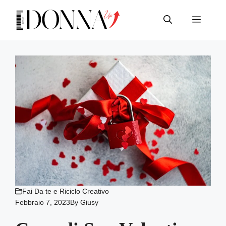
Vai
al
Menu
contenuto
Fai Da te e Riciclo Creativo
Febbraio 7, 2023
By
Giusy