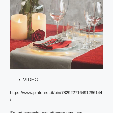
VIDEO
https://www.pinterest.it/pin/782922716491286144
/
Se, ad esempio vuoi ottenere una luce