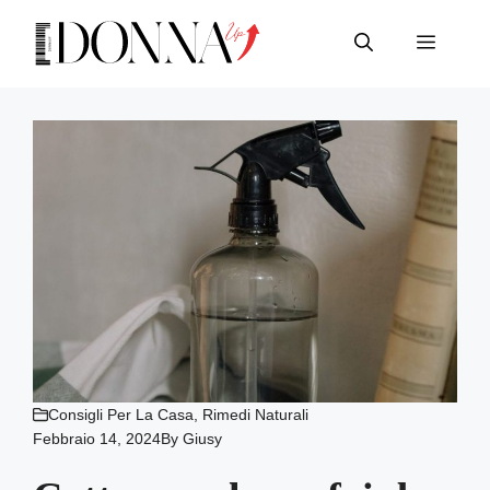
Vai
al
Menu
contenuto
Consigli Per La Casa
,
Rimedi Naturali
Febbraio 14, 2024
By
Giusy