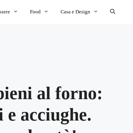
ssere
Food
Casa e Design
pieni al forno:
 e acciughe.