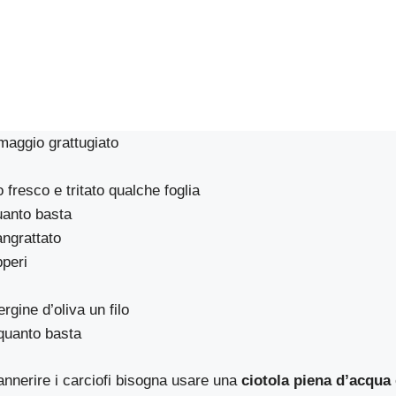
rmaggio grattugiato
fresco e tritato qualche foglia
uanto basta
angrattato
pperi
rgine d’oliva un filo
quanto basta
 annerire i carciofi bisogna usare una
ciotola piena d’acqua