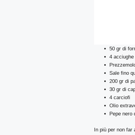
50 gr di fo
4 acciughe
Prezzemolo 
Sale fino q
200 gr di p
30 gr di ca
4 carciofi
Olio extrave
Pepe nero 
In più per non far