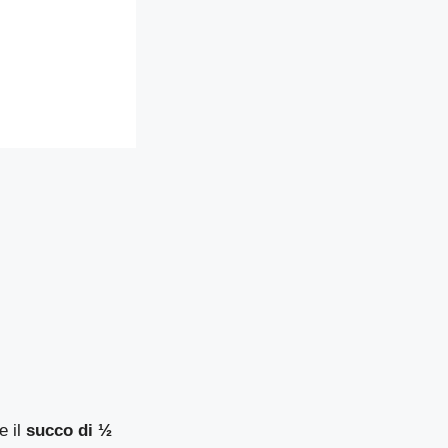
e il
succo di ½