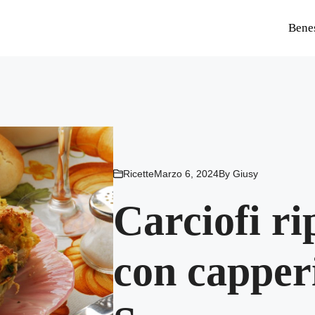
Bene
Ricette
Marzo 6, 2024
By
Giusy
Carciofi ri
con capperi