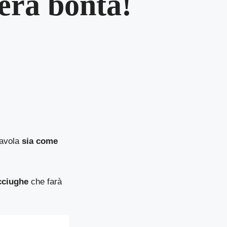
era bontà!
tavola
sia come
acciughe
che farà