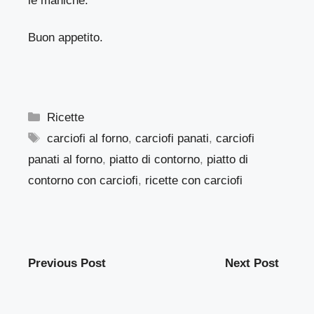
le maniche.
Buon appetito.
Categorie
Ricette
Tag
carciofi al forno
,
carciofi panati
,
carciofi
panati al forno
,
piatto di contorno
,
piatto di
contorno con carciofi
,
ricette con carciofi
Previous Post
Next Post