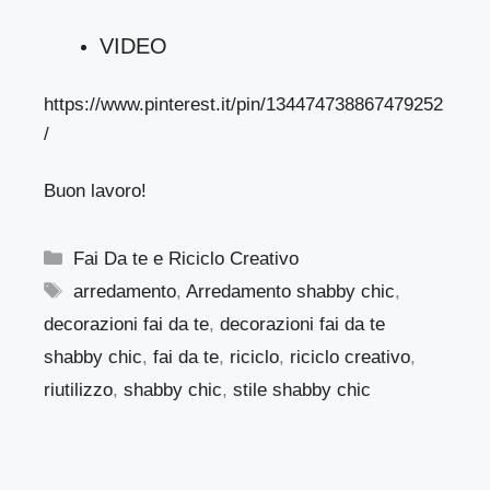
VIDEO
https://www.pinterest.it/pin/134474738867479252
/
Buon lavoro!
Categorie
Fai Da te e Riciclo Creativo
Tag
arredamento
,
Arredamento shabby chic
,
decorazioni fai da te
,
decorazioni fai da te
shabby chic
,
fai da te
,
riciclo
,
riciclo creativo
,
riutilizzo
,
shabby chic
,
stile shabby chic