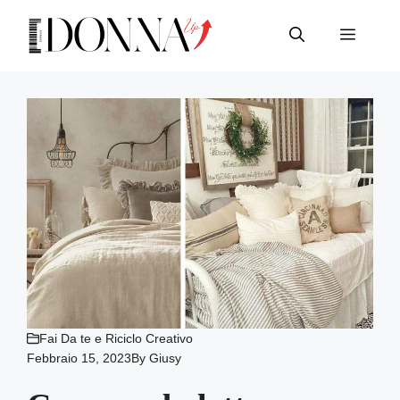
Vai
al
Menu
contenuto
Fai Da te e Riciclo Creativo
Febbraio 15, 2023
By
Giusy