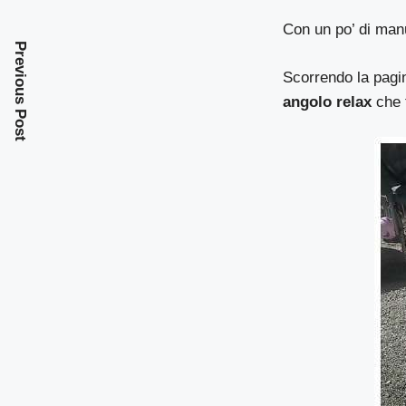
Con un po’ di man
Previous Post
Scorrendo la pagin
angolo relax
che t