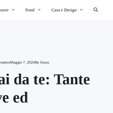
ssere
Food
Casa e Design
reativo
Maggio 7, 2024
By
Giusy
i da te: Tante
ve ed