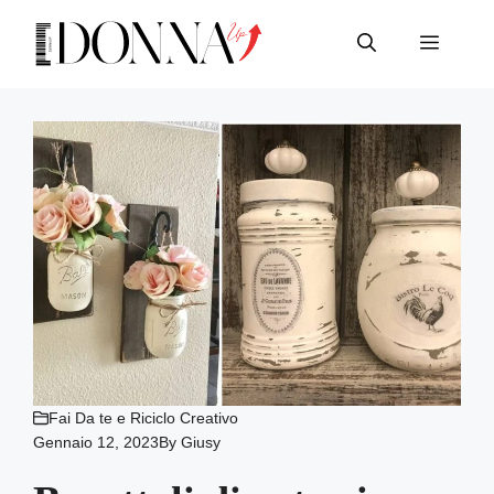
Vai
al
Menu
contenuto
Fai Da te e Riciclo Creativo
Gennaio 12, 2023
By
Giusy