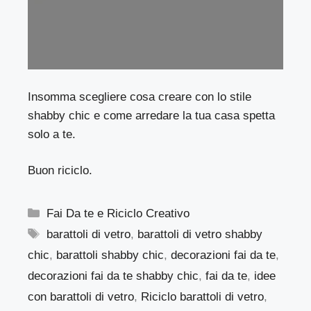
Insomma scegliere cosa creare con lo stile
shabby chic e come arredare la tua casa spetta
solo a te.
Buon riciclo.
Categorie
Fai Da te e Riciclo Creativo
Tag
barattoli di vetro
,
barattoli di vetro shabby
chic
,
barattoli shabby chic
,
decorazioni fai da te
,
decorazioni fai da te shabby chic
,
fai da te
,
idee
con barattoli di vetro
,
Riciclo barattoli di vetro
,