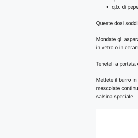
q.b. di pep
Queste dosi soddi
Mondate gli aspara
in vetro o in cera
Teneteli a portata 
Mettete il burro i
mescolate continu
salsina speciale.