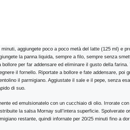
minuti, aggiungete poco a poco metà del latte (125 ml) e pr
iungete la panna liquida, sempre a filo, sempre senza smett
a bollore per far addensare ed eliminare il gusto della farina. 
gnere il fornello. Riportate a bollore e fate addensare, poi g
entolino il parmigiano. Aggiustate il sale e il pepe, senza es
pido di suo.
nemente ed emulsionatelo con un cucchiaio di olio. Irrorate co
istribuite la salsa Mornay sull’intera superficie. Spolverate 
rmigiano restante, quindi infornate per 20/25 minuti fino a dor