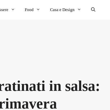
ssere
Food
Casa e Design
atinati in salsa:
primavera