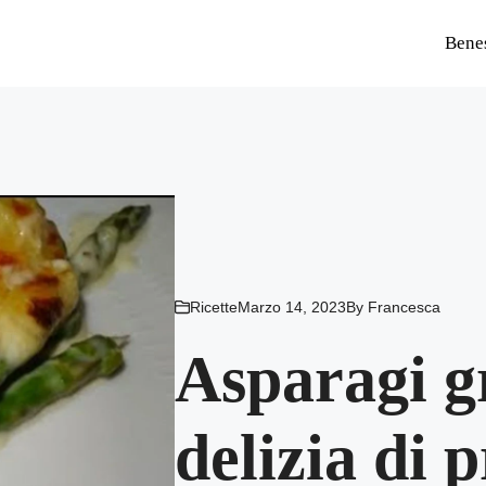
Bene
Ricette
Marzo 14, 2023
By
Francesca
Asparagi gr
delizia di 