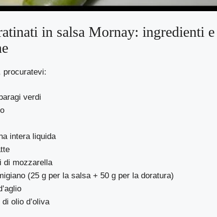
atinati in salsa Mornay: ingredienti e
ne
, procuratevi:
paragi verdi
ro
a intera liquida
tte
 di mozzarella
migiano (25 g per la salsa + 50 g per la doratura)
d’aglio
di olio d’oliva