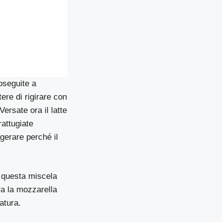
oseguite a
ere di rigirare con
Versate ora il latte
rattugiate
agerare perché il
n questa miscela
ora la mozzarella
atura.