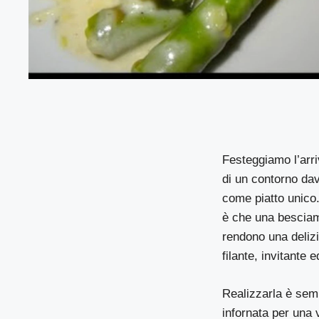
Festeggiamo l’arri
di un contorno dav
come piatto unico
è che una besciame
rendono una delizi
filante, invitante 
Realizzarla è semp
infornata per una 