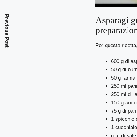
Previous Post
Asparagi gr
preparazio
Per questa ricetta
600 g di as
50 g di bur
50 g farina
250 ml pann
250 ml di la
150 grammi
75 g di par
1 spicchio 
1 cucchiaio 
q.b. di sale