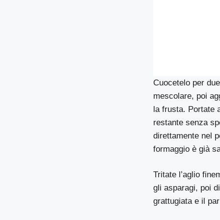
Cuocetelo per due 
mescolare, poi agg
la frusta. Portate 
restante senza spe
direttamente nel p
formaggio è già sa
Tritate l’aglio fi
gli asparagi, poi d
grattugiata e il pa