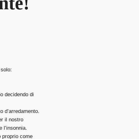
nte!
 solo:
no decidendo di
tto d’arredamento.
r il nostro
e l’insonnia.
no proprio come