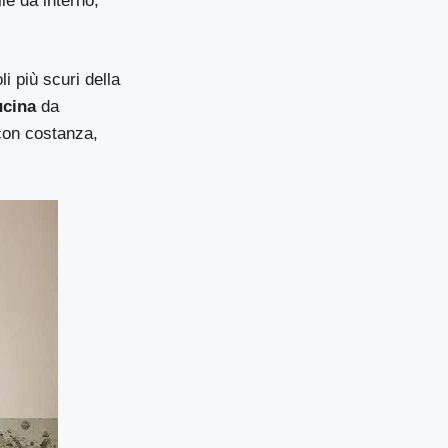
le da interno,
i più scuri della
cina
da
 con costanza,