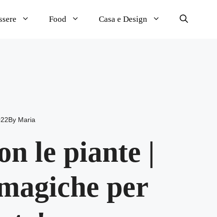
ssere
Food
Casa e Design
022
By
Maria
n le piante |
 magiche per