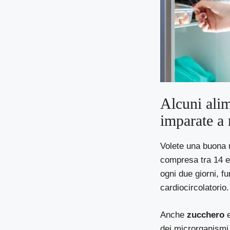
Alcuni ali
imparate a 
Volete una buona n
compresa tra 14 e
ogni due giorni, 
cardiocircolatorio.
Anche
zucchero
e
dei microrganismi 