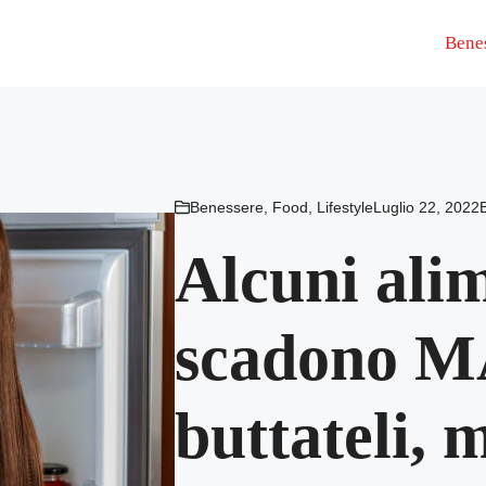
Bene
Benessere
,
Food
,
Lifestyle
Luglio 22, 2022
Alcuni ali
scadono M
buttateli, 