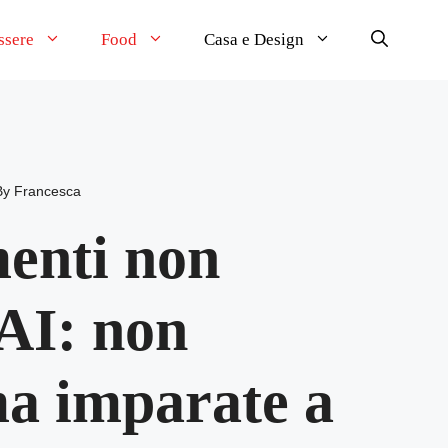
ssere
Food
Casa e Design
By
Francesca
menti non
AI: non
ma imparate a