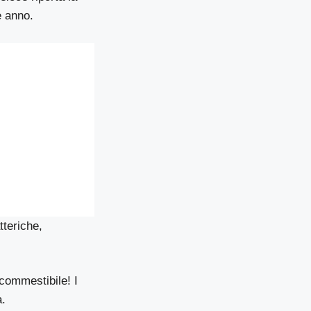
e anno.
tteriche,
 commestibile! I
à.