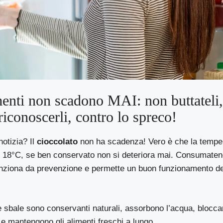
menti non scadono MAI: non buttateli
riconoscerli, contro lo spreco!
otizia? Il
cioccolato
non ha scadenza! Vero è che la temper
 18°C, se ben conservato non si deteriora mai. Consumate
funziona da prevenzione e permette un buon funzionamento d
 sbale sono conservanti naturali, assorbono l’acqua, bloccano
e mantengono gli alimenti freschi a lungo.