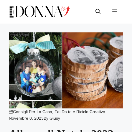
Vai
al
Menu
contenuto
Consigli Per La Casa
,
Fai Da te e Riciclo Creativo
Novembre 8, 2023
By
Giusy