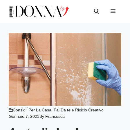
Vai
al
Menu
contenuto
Consigli Per La Casa
,
Fai Da te e Riciclo Creativo
Gennaio 7, 2023
By
Francesca