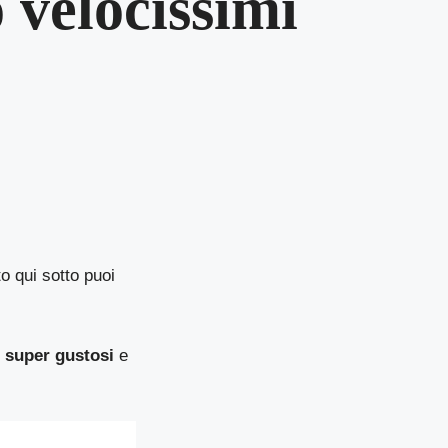
 velocissimi
to qui sotto puoi
i
super gustosi
e