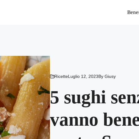
Bene
Ricette
Luglio 12, 2023
By
Giusy
5 sughi sen
vanno bene