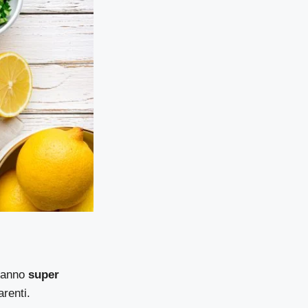
aranno
super
arenti.