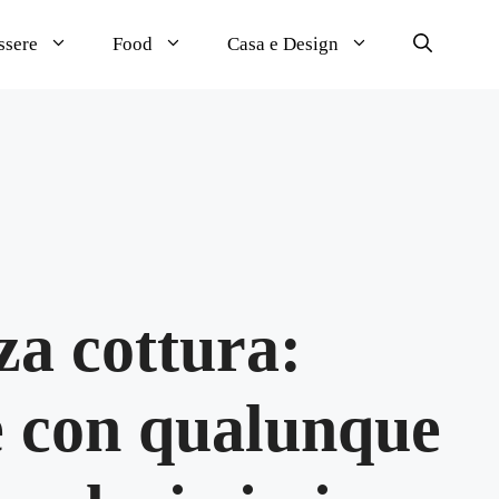
ssere
Food
Casa e Design
za cottura:
 con qualunque