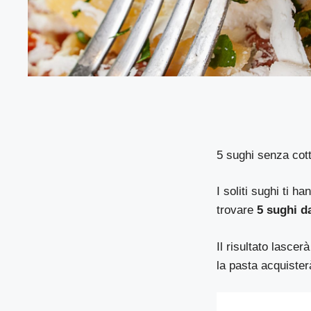
5 sughi senza cot
I soliti sughi ti h
trovare
5 sughi d
Il risultato lascer
la pasta acquiste