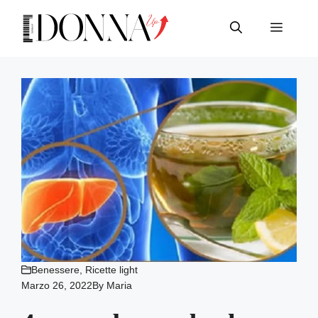
Vai
al
Menu
contenuto
Benessere
,
Ricette light
Marzo 26, 2022
By
Maria