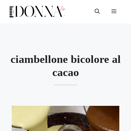
Vai
al
Menu
contenuto
ciambellone bicolore al
cacao